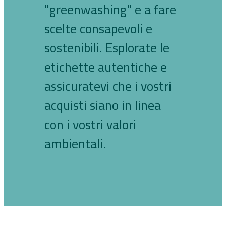
"greenwashing" e a fare
scelte consapevoli e
sostenibili. Esplorate le
etichette autentiche e
assicuratevi che i vostri
acquisti siano in linea
con i vostri valori
ambientali.